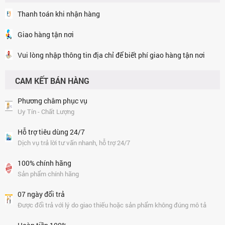
Capsule Hộp 30
Viên (18g)
Thanh toán khi nhận hàng
Giao hàng tận nơi
THỰC PHẨM BỔ
SUNG NƯỚC
Vui lòng nhập thông tin địa chỉ để biết phí giao hàng tận nơi
UỐNG HỒNG SÂM
HÀN QUỐC CHO
CAM KẾT BÁN HÀNG
BÉ HONGYOULI
Phương châm phục vụ
600.000 vnđ
Uy Tín - Chất Lượng
Đồ Chơi Trẻ Em:
Hỗ trợ tiêu dùng 24/7
Máy Làm Kẹo
Dịch vụ trả lời tư vấn nhanh, hỗ trợ 24/7
Bông Gòn Harp
100% chính hãng
1.800.000 vnđ
Sản phẩm chính hãng
Đồ Chơi Trẻ Em:
07 ngày đổi trả
Bộ Tiệm Kem
Được đổi trả với lý do giao thiếu hoặc sản phẩm không đúng mô tả
Dalimi