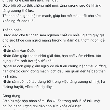
chuyền chế biến tiên tiến, hiện đại.
1.590.000 vnđ
Giúp bồi bổ cơ thể, chống mệt mỏi, tăng cường sức đề kháng,
tăng cường thể lực.
Tốt cho não, gan, hệ tim mạch, giúp lọc mỡ máu…tốt cho sức
Fish Collagen
khỏe người cao tuổi.
Peptipe Gold
2000mg 1 Hộp 30
Thành phần
Gói - Sante365 -
Được đặc chế từ nhân sâm nguyên chất có nhiều giá trị quý giá
Thực Phẩm Bảo
cho sức khỏe con người mang hương vị đậm đà, thơm ngon, dễ
Vệ Sức Khỏe
uống.
450.000 vnđ
Nhân sâm Hàn Quốc
Nhân Sâm giúp thanh nhiệt giải độc, hạn chế viêm nhiễm, tác
dụng kiểm soát kết tập tiểu cầu.
Trà Nhân Sâm Hàn
Ngoài ra còn giúp giảm nguy cơ và triệu chứng bệnh tiểu đường,
Quốc Wongin T 10
hạn chế xơ cứng động mạch, cơn đau liên quan đến tế bào thần
Gói X 3g X 10 Hộp
kinh não.
(Ginseng Tea)
Nhân sâm còn có tác dụng tốt trong việc tăng cường sinh lý, hạ
đường huyết, viêm loét dạ dày…
120.000 vnđ
Công dụng
Sữa Hạnh Nhân
Sở hữu một hộp nhân sâm Hàn Quốc trong nhà là sở hữu một
Yến Mạch Hàn
nguồn năng lượng dồi dào cho sức khỏe của bạn.
Quốc Chính Hãng