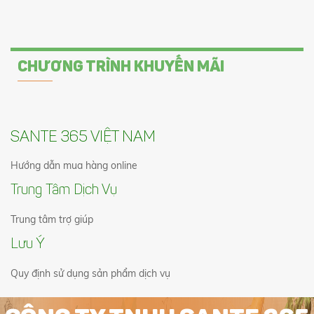
THỰC PHẨM BỔ
SUNG NƯỚC
UỐNG HỒNG SÂM
CHƯƠNG TRÌNH KHUYẾN MÃI
HÀN QUỐC CHO
BÉ HONGYOULI
600.000 vnđ
SANTE 365 VIỆT NAM
Đồ Chơi Trẻ Em:
Hướng dẫn mua hàng online
Máy Làm Kẹo
Bông Gòn Harp
Trung Tâm Dịch Vụ
1.800.000 vnđ
Trung tâm trợ giúp
Lưu Ý
Quy định sử dụng sản phẩm dịch vụ