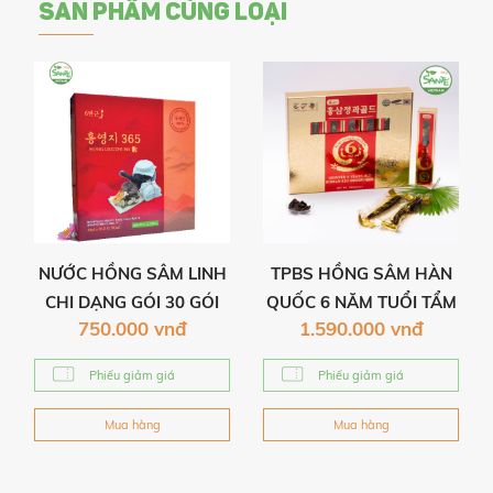
Thùng -Whole
SẢN PHẨM CÙNG LOẠI
Grain Oat Almond
Milk - Sante365
VietNam
444.000 vnđ
Sữa Đậu Nành
Dưa Lưới Hàn
Quốc Chính Hãng
100% - 190ml X
24 Hộp/ Thùng -
NƯỚC HỒNG SÂM LINH
TPBS HỒNG SÂM HÀN
Sante365 VietNam
CHI DẠNG GÓI 30 GÓI
QUỐC 6 NĂM TUỔI TẨM
444.000 vnđ
750.000 vnđ
1.590.000 vnđ
70ML
MẬT ONG – HONEYED 6
YEARS OLD KOREAN
Phiếu giảm giá
Phiếu giảm giá
Sante365 Viên
RED GINSENG GOLD
Uống Bổ Sung
Mua hàng
Mua hàng
Đồng, Kẽm Miracle
Capsule Hộp 30
Viên (18g)