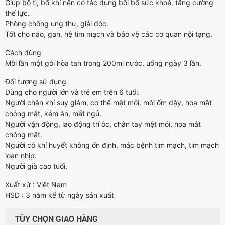
Giúp bổ tì, bổ khí nên có tác dụng bồi bổ sức khoẻ, tăng cường
- 190ml X 24 Hộp/
thể lực.
Thùng -Whole
Phòng chống ung thư, giải độc.
Grain Oat Almond
Tốt cho não, gan, hệ tim mạch và bảo vệ các cơ quan nội tạng.
Milk - Sante365
Cách dùng
VietNam
Mỗi lần một gói hòa tan trong 200ml nước, uống ngày 3 lần.
444.000 vnđ
Đối tượng sử dụng
Dùng cho người lớn và trẻ em trên 6 tuổi.
Sữa Đậu Nành
Người chân khí suy giảm, cơ thể mệt mỏi, mới ốm dậy, hoa mắt
Dưa Lưới Hàn
chóng mặt, kém ăn, mất ngủ.
Quốc Chính Hãng
Người vận động, lao động trí óc, chân tay mệt mỏi, hoa mắt
100% - 190ml X
chóng mặt.
24 Hộp/ Thùng -
Người có khí huyết không ổn định, mắc bệnh tim mạch, tim mạch
Sante365 VietNam
loạn nhịp.
Người già cao tuổi.
444.000 vnđ
Xuất xứ : Việt Nam
Sante365 Viên
HSD : 3 năm kể từ ngày sản xuất
Uống Bổ Sung
Đồng, Kẽm Miracle
TÙY CHỌN GIAO HÀNG