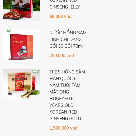
KOREAN RED
GINSENG JELLY
99.000 vnđ
NƯỚC HỒNG SÂM
LINH CHI DẠNG
GÓI 30 GÓI 70ml
750.000 vnđ
TPBS HỒNG SÂM
HÀN QUỐC 6
NĂM TUỔI TẨM
MẬT ONG –
HONEYED 6
YEARS OLD
KOREAN RED
GINSENG GOLD
1.590.000 vnđ