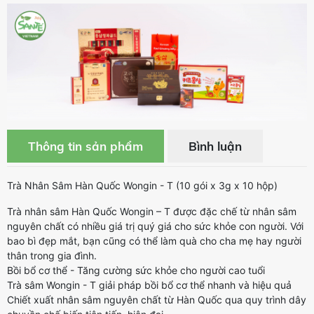
KẸO SÂM MỀM
KOREAN RED
GINSENG JELLY
99.000 vnđ
NƯỚC HỒNG SÂM
LINH CHI DẠNG
GÓI 30 GÓI 70ml
Thông tin sản phẩm
Bình luận
750.000 vnđ
Trà Nhân Sâm Hàn Quốc Wongin - T (10 gói x 3g x 10 hộp)
TPBS HỒNG SÂM
HÀN QUỐC 6
Trà nhân sâm Hàn Quốc Wongin – T được đặc chế từ nhân sâm
NĂM TUỔI TẨM
nguyên chất có nhiều giá trị quý giá cho sức khỏe con người. Với
MẬT ONG –
bao bì đẹp mắt, bạn cũng có thể làm quà cho cha mẹ hay người
HONEYED 6
thân trong gia đình.
Bồi bổ cơ thể - Tăng cường sức khỏe cho người cao tuổi
YEARS OLD
Trà sâm Wongin - T giải pháp bồi bổ cơ thể nhanh và hiệu quả
KOREAN RED
Chiết xuất nhân sâm nguyên chất từ Hàn Quốc qua quy trình dây
GINSENG GOLD