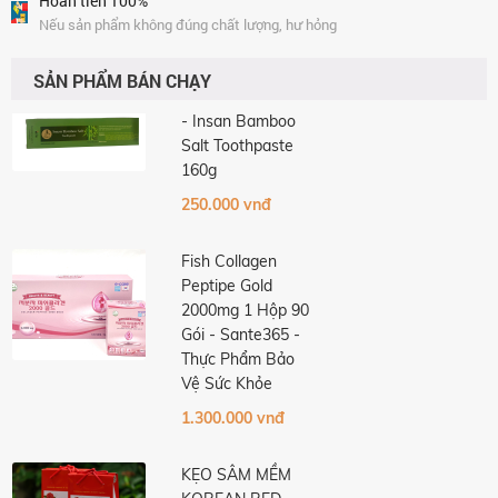
Hoàn tiền 100%
1.600.000 vnđ
Nếu sản phẩm không đúng chất lượng, hư hỏng
KEM ĐÁNH RĂNG
SẢN PHẨM BÁN CHẠY
MUỐI TRE INSAN
- Insan Bamboo
Salt Toothpaste
160g
250.000 vnđ
Fish Collagen
Peptipe Gold
2000mg 1 Hộp 90
Gói - Sante365 -
Thực Phẩm Bảo
Vệ Sức Khỏe
1.300.000 vnđ
KẸO SÂM MỀM