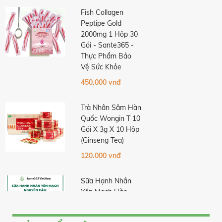
Fish Collagen
Peptipe Gold
2000mg 1 Hộp 30
Gói - Sante365 -
Thực Phẩm Bảo
Vệ Sức Khỏe
450.000 vnđ
Trà Nhân Sâm Hàn
Quốc Wongin T 10
Gói X 3g X 10 Hộp
(Ginseng Tea)
120.000 vnđ
Sữa Hạnh Nhân
Yến Mạch Hàn
Quốc Chính Hãng
- 190ml X 24 Hộp/