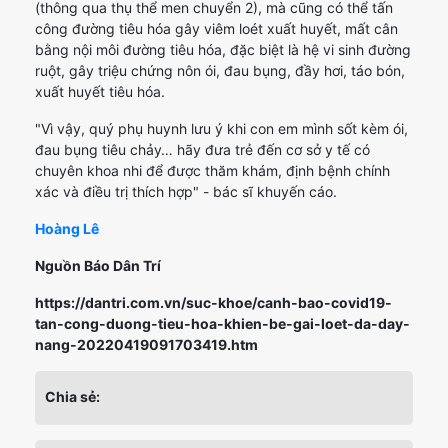
(thông qua thụ thể men chuyển 2), mà cũng có thể tấn
công đường tiêu hóa gây viêm loét xuất huyết, mất cân
bằng nội môi đường tiêu hóa, đặc biệt là hệ vi sinh đường
ruột, gây triệu chứng nôn ói, đau bụng, đầy hơi, táo bón,
xuất huyết tiêu hóa.
"Vì vậy, quý phụ huynh lưu ý khi con em mình sốt kèm ói,
đau bụng tiêu chảy… hãy đưa trẻ đến cơ sở y tế có
chuyên khoa nhi để được thăm khám, định bệnh chính
xác và điều trị thích hợp" - bác sĩ khuyến cáo.
Hoàng Lê
Nguồn Báo Dân Trí
https://dantri.com.vn/suc-khoe/canh-bao-covid19-
tan-cong-duong-tieu-hoa-khien-be-gai-loet-da-day-
nang-20220419091703419.htm
Chia sẻ: