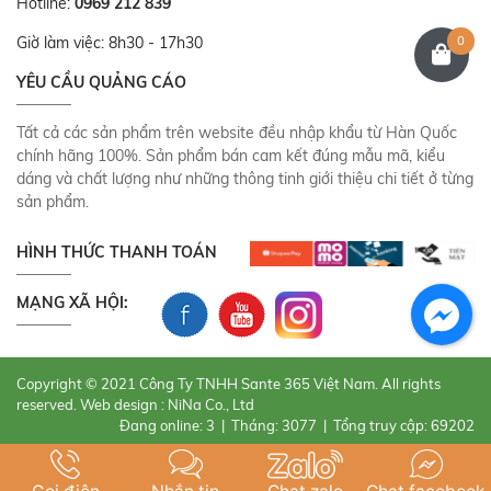
Hotline:
0969 212 839
0
Giờ làm việc: 8h30 - 17h30
YÊU CẦU QUẢNG CÁO
Tất cả các sản phẩm trên website đều nhập khẩu từ Hàn Quốc
chính hãng 100%. Sản phẩm bán cam kết đúng mẫu mã, kiểu
dáng và chất lượng như những thông tinh giới thiệu chi tiết ở từng
sản phẩm.
HÌNH THỨC THANH TOÁN
MẠNG XÃ HỘI:
Copyright © 2021 Công Ty TNHH Sante 365 Việt Nam. All rights
reserved. Web design : NiNa Co., Ltd
Đang online: 3
|
Tháng: 3077
|
Tổng truy cập: 69202