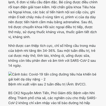
lạnh, 6 đơn vị tiểu cầu đậm đặc. Bé cũng được điều chỉnh
rối loạn điện giải toan kiềm. Hội chẩn giữa khoa Tiêu hóa
và Ngoại khoa, các bác sĩ tiến hành nội soi cấp cứu, ghi
nhận ổ loét chảy máu ở vùng tâm vị, phình vị của dạ dày
nên được tiến hành cầm máu bằng adrenaline. Sau đó,
trẻ được chuyển khoa Hồi sức ngoại điều trị tiếp, được
thở máy, sử dụng thuốc kháng virus, thuốc giảm tiết dịch
vị, kháng sinh.
Nhờ được can thiệp tích cực, chỉ số hồng cầu trong máu
của bệnh nhi tăng lên 34-36%. Sau một tuần điều trị, trẻ
cai được máy thở, tỉnh táo, không ói, uống được sữa,
không còn tiêu phân đen và âm tính với SARS-CoV-2 sau
14 ngày.
Bệnh nhi xuất viện sau 2 tuần điều trị (Ảnh: BVCC).
BS CK2 Nguyễn Minh Tiến, Phó Giám đốc Bệnh viện Nhi
đồng Thành phố chia sẻ, các nghiên cứu cho thấy SARS-
CoV-2 không chỉ xâm nhập vào tế bào đường hô hấp