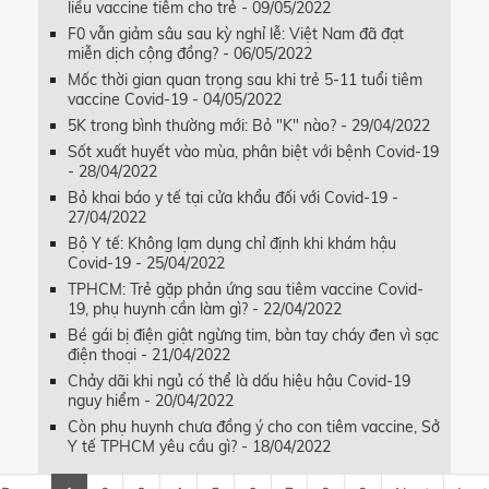
liều vaccine tiêm cho trẻ - 09/05/2022
F0 vẫn giảm sâu sau kỳ nghỉ lễ: Việt Nam đã đạt
miễn dịch cộng đồng? - 06/05/2022
Mốc thời gian quan trọng sau khi trẻ 5-11 tuổi tiêm
vaccine Covid-19 - 04/05/2022
5K trong bình thường mới: Bỏ "K" nào? - 29/04/2022
Sốt xuất huyết vào mùa, phân biệt với bệnh Covid-19
- 28/04/2022
Bỏ khai báo y tế tại cửa khẩu đối với Covid-19 -
27/04/2022
Bộ Y tế: Không lạm dụng chỉ định khi khám hậu
Covid-19 - 25/04/2022
TPHCM: Trẻ gặp phản ứng sau tiêm vaccine Covid-
19, phụ huynh cần làm gì? - 22/04/2022
Bé gái bị điện giật ngừng tim, bàn tay cháy đen vì sạc
điện thoại - 21/04/2022
Chảy dãi khi ngủ có thể là dấu hiệu hậu Covid-19
nguy hiểm - 20/04/2022
Còn phụ huynh chưa đồng ý cho con tiêm vaccine, Sở
Y tế TPHCM yêu cầu gì? - 18/04/2022