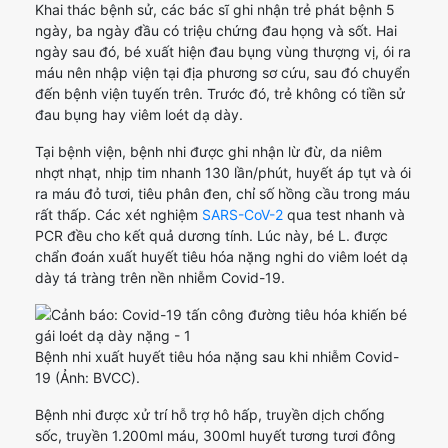
Khai thác bệnh sử, các bác sĩ ghi nhận trẻ phát bệnh 5
ngày, ba ngày đầu có triệu chứng đau họng và sốt. Hai
ngày sau đó, bé xuất hiện đau bụng vùng thượng vị, ói ra
máu nên nhập viện tại địa phương sơ cứu, sau đó chuyển
đến bệnh viện tuyến trên. Trước đó, trẻ không có tiền sử
đau bụng hay viêm loét dạ dày.
Tại bệnh viện, bệnh nhi được ghi nhận lừ đừ, da niêm
nhợt nhạt, nhịp tim nhanh 130 lần/phút, huyết áp tụt và ói
ra máu đỏ tươi, tiêu phân đen, chỉ số hồng cầu trong máu
rất thấp. Các xét nghiệm
SARS-CoV-2
qua test nhanh và
PCR đều cho kết quả dương tính. Lúc này, bé L. được
chẩn đoán xuất huyết tiêu hóa nặng nghi do viêm loét dạ
dày tá tràng trên nền nhiễm Covid-19.
Bệnh nhi xuất huyết tiêu hóa nặng sau khi nhiễm Covid-
19 (Ảnh: BVCC).
Bệnh nhi được xử trí hỗ trợ hô hấp, truyền dịch chống
sốc, truyền 1.200ml máu, 300ml huyết tương tươi đông